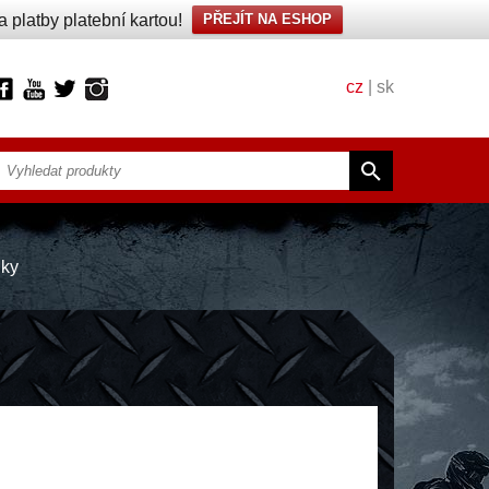
platby platební kartou!
PŘEJÍT NA ESHOP
cz
|
sk
uky