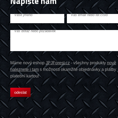
Napište nám
Vaše jméno
Váš email nebo tel.číslo
Váš dotaz nebo požadavek
Máme nový eshop
JPJForest.cz
- všechny produkty
nově
naleznete i tam
s možností okamžité objednávky a platby
platební kartou!