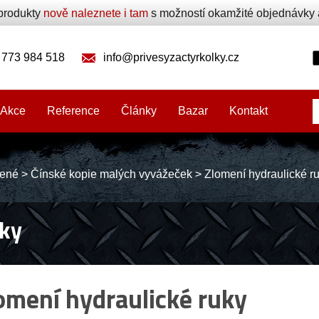
produkty
nově naleznete i tam
s možností okamžité objednávky a 
 773 984 518
info@privesyzactyrkolky.cz
Akce
Reference
Články
Bazar
Kontakt
ené
>
Čínské kopie malých vyvážeček
>
Zlomení hydraulické r
ky
omení hydraulické ruky