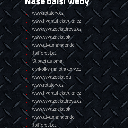
Naše další weby
www.rotatory.cz
www.hydraulickaruka.cz
www.vyvazeckadreva.cz
www.vyvazacka.sk
www.atvanhanger.de
JpjForest.cz
Štípací automat
ctyrkolky-malotraktory.cz
www.vyvazecka.eu
www.rotatory.cz
www.hydraulickaruka.cz
www.vyvazeckadreva.cz
www.vyvazacka.sk
www.atvanhanger.de
JpjForest.cz