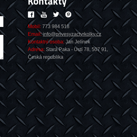
Kontakty
Mobil:
773 984 518
Email:
info@privesyzactyrkolky.cz
Kontaktní osoba:
Jan Jelínek
Adresa:
Stará Paka - Ústí 78, 507 91,
Česká republika