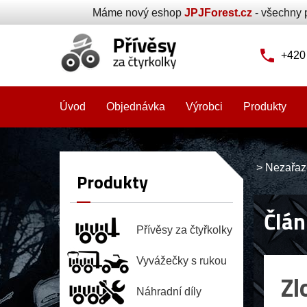
Máme nový eshop
JPJForest.cz
- všechny 
+420
Úvod
Objednávka
Výrobci
Produkty
>
Nezařaz
Produkty
Člán
Přívěsy za čtyřkolky
Vyvážečky s rukou
Zl
Náhradní díly