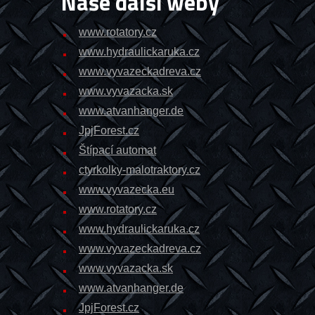
Naše další weby
www.rotatory.cz
www.hydraulickaruka.cz
www.vyvazeckadreva.cz
www.vyvazacka.sk
www.atvanhanger.de
JpjForest.cz
Štípací automat
ctyrkolky-malotraktory.cz
www.vyvazecka.eu
www.rotatory.cz
www.hydraulickaruka.cz
www.vyvazeckadreva.cz
www.vyvazacka.sk
www.atvanhanger.de
JpjForest.cz