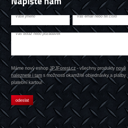
Napište nám
Vaše jméno
Váš email nebo tel.číslo
Váš dotaz nebo požadavek
Máme nový eshop
JPJForest.cz
- všechny produkty
nově
naleznete i tam
s možností okamžité objednávky a platby
platební kartou!