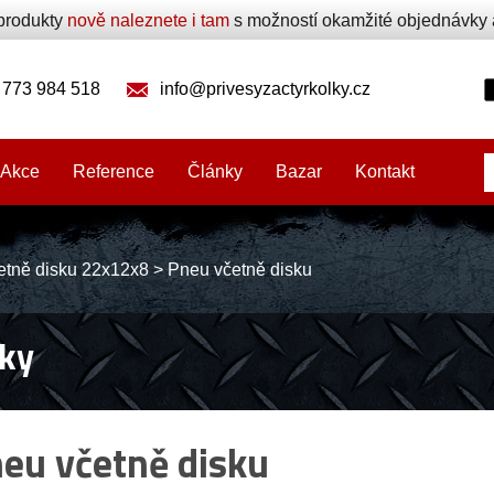
produkty
nově naleznete i tam
s možností okamžité objednávky a 
 773 984 518
info@privesyzactyrkolky.cz
Akce
Reference
Články
Bazar
Kontakt
etně disku 22x12x8
>
Pneu včetně disku
ky
eu včetně disku