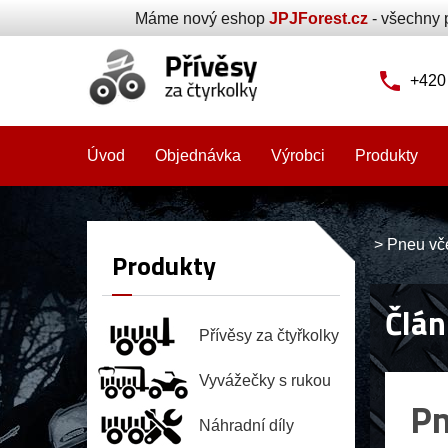
Máme nový eshop
JPJForest.cz
- všechny 
+420
Úvod
Objednávka
Výrobci
Produkty
>
Pneu vč
Produkty
Člán
Přívěsy za čtyřkolky
Vyvážečky s rukou
Pn
Náhradní díly