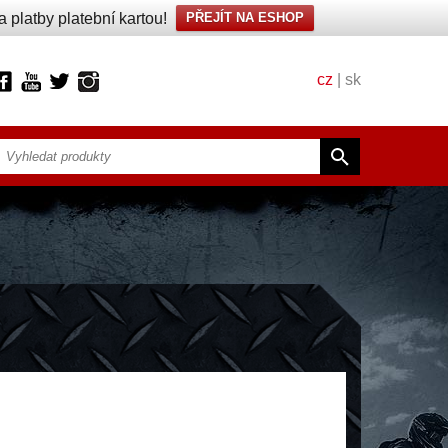
platby platební kartou!
PŘEJÍT NA ESHOP
cz
|
sk