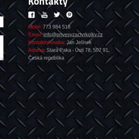
Kontakty
Mobil:
773 984 518
Email:
info@privesyzactyrkolky.cz
Kontaktní osoba:
Jan Jelínek
Adresa:
Stará Paka - Ústí 78, 507 91,
Česká republika