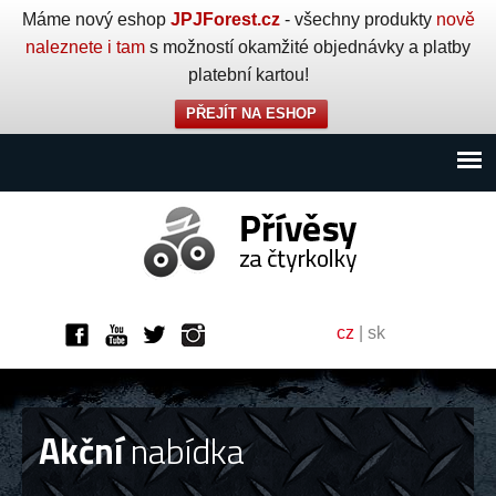
Máme nový eshop
JPJForest.cz
- všechny produkty
nově
naleznete i tam
s možností okamžité objednávky a platby
platební kartou!
PŘEJÍT NA ESHOP
cz
|
sk
Akční
nabídka