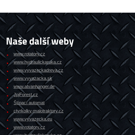
Naše další weby
www.rotatory.cz
www.hydraulickaruka.cz
www.vyvazeckadreva.cz
www.vyvazacka.sk
www.atvanhanger.de
JpjForest.cz
Štípací automat
ctyrkolky-malotraktory.cz
www.vyvazecka.eu
www.rotatory.cz