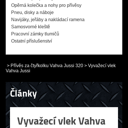
Opěrná kolečka a nohy pro přívěsy
Pneu, disky a náboje
Navijáky, jeřáby a nakládací ramena
Samosvorné kleště
Pracovní zámky tlumičů
Ostatní příslušenství
>
Přívěs za čtyřkolku Vahva Jussi 320
>
Vyvažecí vlek
Vahva Jussi
Články
Vyvažecí vlek Vahva