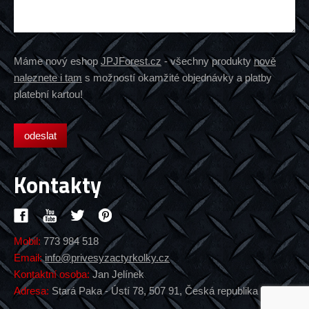
Máme nový eshop
JPJForest.cz
- všechny produkty
nově
naleznete i tam
s možností okamžité objednávky a platby
platební kartou!
Kontakty
Mobil:
773 984 518
Email:
info@privesyzactyrkolky.cz
Kontaktní osoba:
Jan Jelínek
Adresa:
Stará Paka - Ústí 78, 507 91, Česká republika