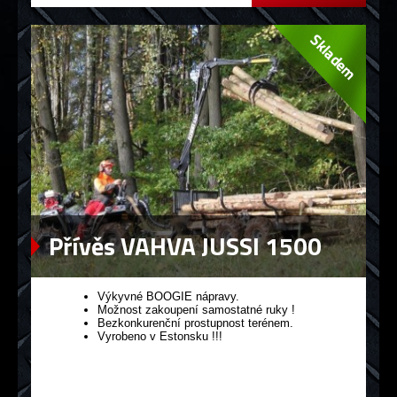
Přívěs VAHVA JUSSI 1500
Výkyvné BOOGIE nápravy.
Možnost zakoupení samostatné ruky !
Bezkonkurenční prostupnost terénem.
Vyrobeno v Estonsku !!!