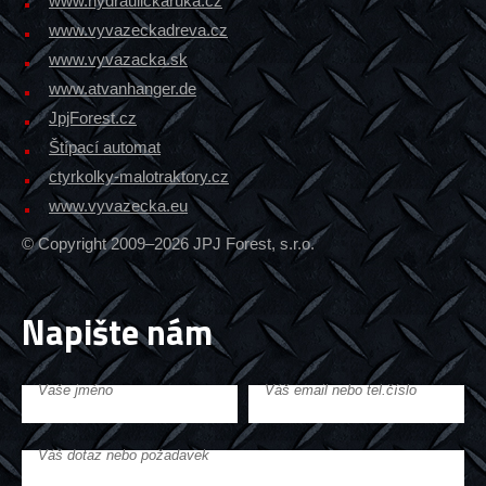
www.hydraulickaruka.cz
www.vyvazeckadreva.cz
www.vyvazacka.sk
www.atvanhanger.de
JpjForest.cz
Štípací automat
ctyrkolky-malotraktory.cz
www.vyvazecka.eu
© Copyright 2009–2026 JPJ Forest, s.r.o.
Napište nám
Vaše jméno
Váš email nebo tel.číslo
Váš dotaz nebo požadavek