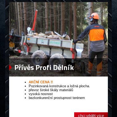
Přívěs Profi Dělník
AKČNÍ CENA !!
Pozinkovaná konstrukce a ložná plocha.
převoz široké škály materiálů
vysoká nosnost
bezkonkurenční prostupnost terénem
chci vědět více